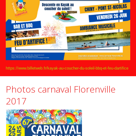
https://www.billetweb.fr/kayak-au-coucher-du-soleil-bbq-et-feu-dartifice
Photos carnaval Florenville
2017