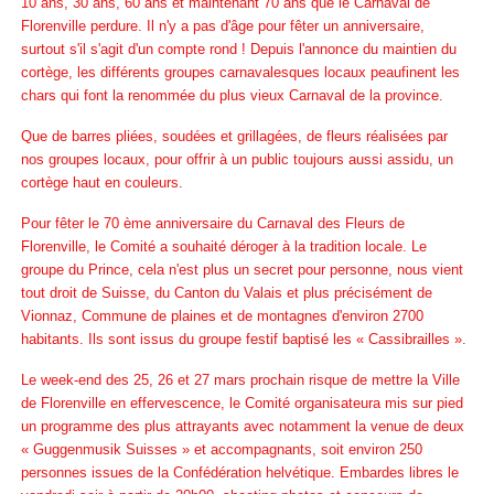
10 ans, 30 ans, 60 ans et maintenant 70 ans que le Carnaval de
Florenville perdure. Il n'y a pas d'âge pour fêter un anniversaire,
surtout s'il s'agit d'un compte rond ! Depuis l'annonce du maintien du
cortège, les différents groupes carnavalesques locaux peaufinent les
chars qui font la renommée du plus vieux Carnaval de la province.
Que de barres pliées, soudées et grillagées, de fleurs réalisées par
nos groupes locaux, pour offrir à un public toujours aussi assidu, un
cortège haut en couleurs.
Pour fêter le 70 ème anniversaire du Carnaval des Fleurs de
Florenville, le Comité a souhaité déroger à la tradition locale. Le
groupe du Prince, cela n'est plus un secret pour personne, nous vient
tout droit de Suisse, du Canton du Valais et plus précisément de
Vionnaz, Commune de plaines et de montagnes d'environ 2700
habitants. Ils sont issus du groupe festif baptisé les « Cassibrailles ».
Le week-end des 25, 26 et 27 mars prochain risque de mettre la Ville
de Florenville en effervescence, le Comité organisateura mis sur pied
un programme des plus attrayants avec notamment la venue de deux
« Guggenmusik Suisses » et accompagnants, soit environ 250
personnes issues de la Confédération helvétique. Embardes libres le