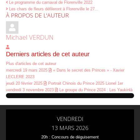
Le programme du carnaval de Florenville 2022
Les chars de fleurs défileront à Florenville le 27...
À PROPOS DE L'AUTEUR
Michael VERDUN
Michael VERDUN
Derniers articles de cet auteur
Plus d'articles de cet auteur
mercredi 19 mars 2025
« Dans le secret des Princes » - Xavier
LECLERE 2023
jeudi 20 février 2025
Portrait Chinois du Prince 2025 Lionel 1er
vendredi 3 novembre 2023
Le groupe du Prince 2024 : Les Yaukinlà
VENDREDI
13 MARS 2026
20h : Concours de déguisement