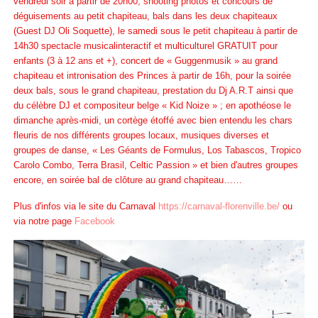
vendredi soir à partir de 20h00, shooting photos et concours de
déguisements au petit chapiteau, bals dans les deux chapiteaux
(Guest DJ Oli Soquette), le samedi sous le petit chapiteau à partir de
14h30 spectacle musicalinteractif et multiculturel GRATUIT pour
enfants (3 à 12 ans et +), concert de « Guggenmusik » au grand
chapiteau et intronisation des Princes à partir de 16h, pour la soirée
deux bals, sous le grand chapiteau, prestation du Dj A.R.T ainsi que
du célèbre DJ et compositeur belge « Kid Noize » ; en apothéose le
dimanche après-midi, un cortège étoffé avec bien entendu les chars
fleuris de nos différents groupes locaux, musiques diverses et
groupes de danse, « Les Géants de Formulus, Los Tabascos, Tropico
Carolo Combo, Terra Brasil, Celtic Passion » et bien d'autres groupes
encore, en soirée bal de clôture au grand chapiteau……
Plus d'infos via le site du Carnaval
https://carnaval-florenville.be/
ou
via notre page
Facebook