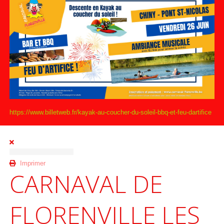
https://www.billetweb.fr/kayak-au-coucher-du-soleil-bbq-et-feu-dartifice
Imprimer
CARNAVAL DE
FLORENVILLE LES