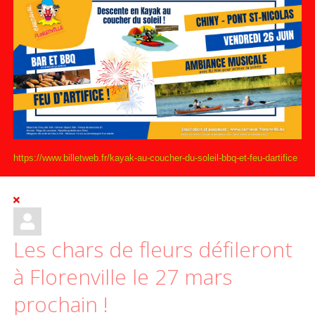
https://www.billetweb.fr/kayak-au-coucher-du-soleil-bbq-et-feu-dartifice
Les chars de fleurs défileront
à Florenville le 27 mars
prochain !